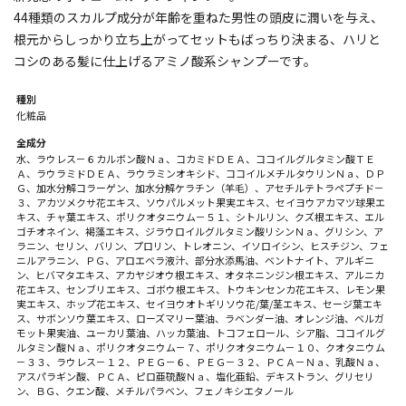
44種類のスカルプ成分が年齢を重ねた男性の頭皮に潤いを与え、
根元からしっかり立ち上がってセットもばっちり決まる、ハリと
コシのある髪に仕上げるアミノ酸系シャンプーです。
種別
化粧品
全成分
水、ラウレス－６カルボン酸Ｎａ、コカミドＤＥＡ、ココイルグルタミン酸ＴＥ
Ａ、ラウラミドＤＥＡ、ラウラミンオキシド、ココイルメチルタウリンＮａ、ＤＰ
Ｇ、加水分解コラーゲン、加水分解ケラチン（羊毛）、アセチルテトラペプチド－
３、アカツメクサ花エキス、ソウパルメット果実エキス、セイヨウアカマツ球果エ
キス、チャ葉エキス、ポリクオタニウム－５１、シトルリン、クズ根エキス、エル
ゴチオネイン、褐藻エキス、ジラウロイルグルタミン酸リシンＮａ、グリシン、ア
ラニン、セリン、バリン、プロリン、トレオニン、イソロイシン、ヒスチジン、フェ
ニルアラニン、ＰＧ、アロエベラ液汁、部分水添馬油、ベントナイト、アルギニ
ン、ヒバマタエキス、アカヤジオウ根エキス、オタネニンジン根エキス、アルニカ
花エキス、センブリエキス、ゴボウ根エキス、トウキンセンカ花エキス、レモン果
実エキス、ホップ花エキス、セイヨウオトギリソウ花/葉/茎エキス、セージ葉エキ
ス、サボンソウ葉エキス、ローズマリー葉油、ラベンダー油、オレンジ油、ベルガ
モット果実油、ユーカリ葉油、ハッカ葉油、トコフェロール、シア脂、ココイルグ
ルタミン酸Ｎａ、ポリクオタニウム－７、ポリクオタニウム－１０、クオタニウム
－３３、ラウレス－１２、ＰＥＧ－６、ＰＥＧ－３２、ＰＣＡ－Ｎａ、乳酸Ｎａ、
アスパラギン酸、ＰＣＡ、ピロ亜硫酸Ｎａ、塩化亜鉛、デキストラン、グリセリ
ン、ＢＧ、クエン酸、メチルパラベン、フェノキシエタノール