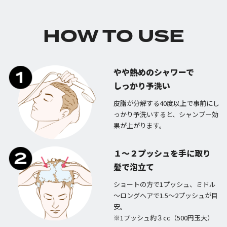
HOW TO USE
やや熱めのシャワーで
しっかり予洗い
皮脂が分解する40度以上で事前にし
っかり予洗いすると、シャンプー効
果が上がります。
１～２プッシュを手に取り
髪で泡立て
ショートの方で1プッシュ、ミドル
～ロングヘアで1.5～2プッシュが目
安。
※1プッシュ約３cc（500円玉大）