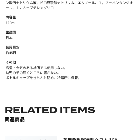
ン酸四ナトリウム液、ピロ亜硫酸ナトリウム、エタノール、１，２－ペンタンジオ
ール、１，３－ブチレングリコ
内容量
120ml
生産国
日本
使用目安
約45日
その他
高温・火気のある場所では使用しない。
幼児の手の届くところに置かない。
ボトルキャップをきちんと閉め、冷暗所に保管。
RELATED ITEMS
関連商品
薬用発毛促進剤 ケフトルEX