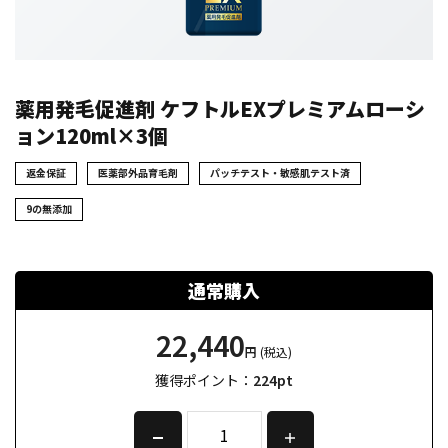
薬用発毛促進剤 ケフトルEXプレミアムローシ
ョン120ml×3個
返金保証
医薬部外品育毛剤
パッチテスト・敏感肌テスト済
9の無添加
通常購入
22,440
円
(税込)
獲得ポイント：
224
pt