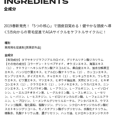
INGREDIENTS
全成分
2019春新発売！「5つの核心」で頭皮目覚める！健やかな頭皮へ導
く5方向からの育毛促進でAGAサイクルをケフトルサイクルに！
種別
薬用発毛促進剤 [医薬部外品]
全成分
【有効成分】タマサキツヅラフジアルカロイド、グリチルリチン酸ジカリウム
【その他の成分】コラーゲン・トリペプチドＦ、オウゴンエキス、海藻エキス
（１）、テトラ２－ヘキシルデカン酸アスコルビル、桑白皮エキス、加水分解黒豆
エキス、バンジロウ葉エキス、ヒアルロン酸ナトリウム（２）、カッコンエキス、
センブリエキス、ダイズエキス、チャエキス（１）、センキュウエキス、ワレモコ
ウエキス、ビワ葉エキス、マツエキス、ヒオウギ抽出液、天然ビタミンＥ、ヒキオ
コシエキス（１）、クララエキス（１）、シナノキエキス、シラカバエキス、ニン
ジンエキス、Ｌ－アスパラギン酸、Ｌ－アラニン、Ｌ－アルギニン、Ｌ－イソロイ
シン、Ｌ－エルゴチオネイン液、Ｌ－グルタミン酸、Ｌ－スレオニン、Ｌ－セリ
ン、Ｌ－バリン、Ｌ－ヒスチジン、Ｌ－ピロリドンカルボン酸、Ｌ－フェニルアラ
ニン、Ｌ－プロリン、ｌ－メンチルグリセリルエーテル、アシタバエキス、ウマス
フィンゴ脂質、塩化亜鉛、塩酸リジン、グリシン、シクロヘキサンジカルボン酸ビ
スエトキシジグリコール、モノステアリン酸ポリグリセリル、水酸化ナトリウム、
精製水、乳酸ナトリウム液、濃グリセリン、ハッカ油、ヒドロキシエタンジホスホ