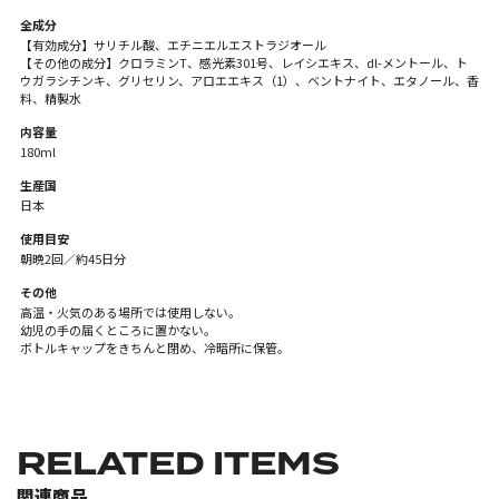
全成分
【有効成分】サリチル酸、エチニエルエストラジオール
【その他の成分】クロラミンT、感光素301号、レイシエキス、dl-メントール、ト
ウガラシチンキ、グリセリン、アロエエキス（1）、ベントナイト、エタノール、香
料、精製水
内容量
180ml
生産国
日本
使用目安
朝晩2回／約45日分
その他
高温・火気のある場所では使用しない。
幼児の手の届くところに置かない。
ボトルキャップをきちんと閉め、冷暗所に保管。
RELATED ITEMS
関連商品