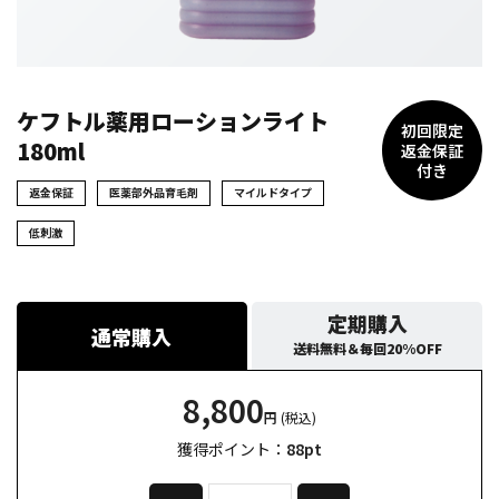
ケフトル薬用ローションライト
初回限定
180ml
返金保証
付き
返金保証
医薬部外品育毛剤
マイルドタイプ
低刺激
定期購入
通常購入
送料無料＆毎回20%OFF
8,800
円
(税込)
獲得ポイント：
88
pt